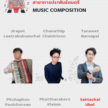
สาขาการประพันธ์ดนตรี
MUSIC COMPOSITION
Jirapat
Chanathip
Tanawat
Leetrakulnumchai
Chaisirinon
Naruepai
Phattharakorn
Pitchaphon
Settachai
Klaium
Poolcharoen
Ubol