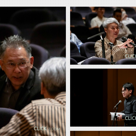
CLI
CLI
CLICK
ZOOM