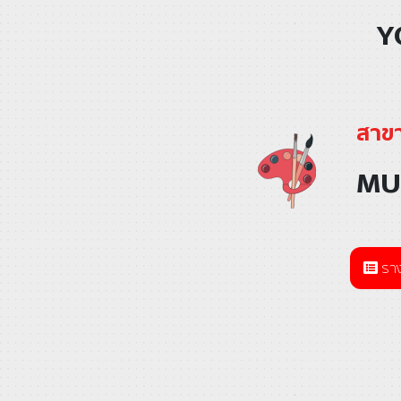
Y
สาขา
MU
ราง