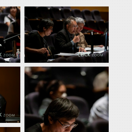
CK
CLICK
ZOOM
ZOOM
CK
ZOOM