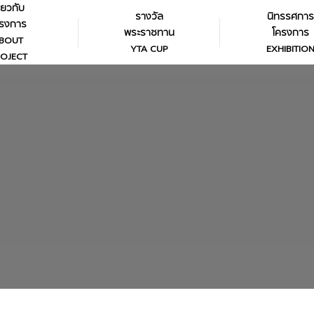
ี่ยวกับ
รางวัล
นิทรรศการ
รงการ
พระราชทาน
โครงการ
BOUT
YTA CUP
EXHIBITIO
OJECT