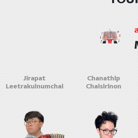
ส
Jirapat
Chanathip
Leetrakulnumchai
Chaisirinon