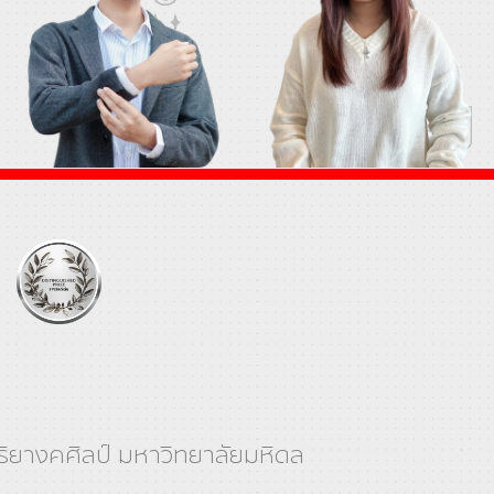
ุริยางคศิลป์ มหาวิทยาลัยมหิดล