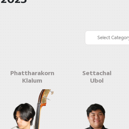
Select Categor
Phattharakorn
Settachai
Klaium
Ubol