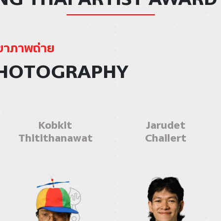
ขาภาพถ่าย
HOTOGRAPHY
Kobkit
Jarudet
Thitithanawat
Chailert