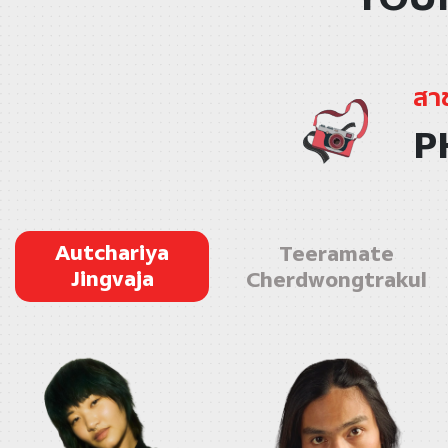
สา
P
Autchariya
Teeramate
Jingvaja
Cherdwongtrakul