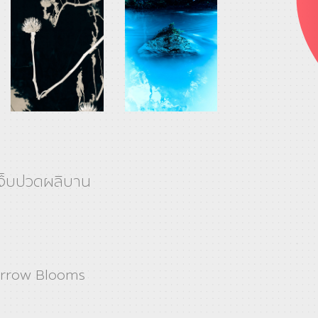
เจ็บปวดผลิบาน
rrow Blooms