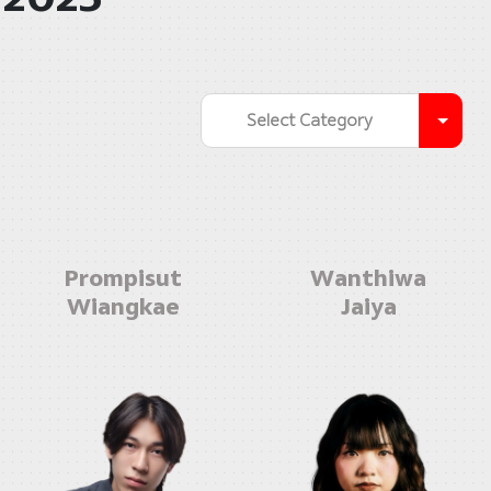
Select Category
Prompisut
Wanthiwa
Wiangkae
Jaiya