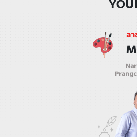
YOUN
สา
M
Nar
Prangc