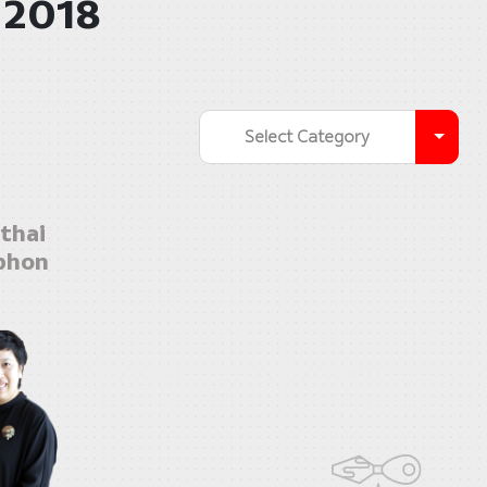
 2018
Select Category
thai
bhon