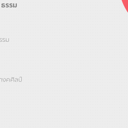
์ ธรรม
กรรม
างคศิลป์