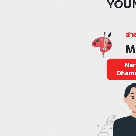
YOUN
สา
M
Nar
Dhama