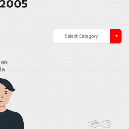
 2005
Select Category
an
ia