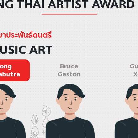
G THAI ARTIST AWARD
ขาประพันธ์ดนตรี
USIC ART
ong
Bruce
Gu
butra
Gaston
X