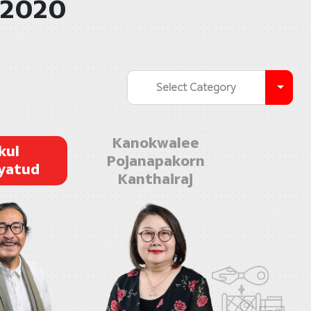
 2020
Select Category
Kanokwalee
kul
Pojanapakorn
yatud
Kanthairaj