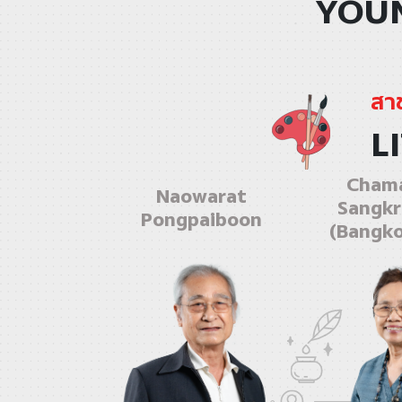
YOUN
สา
L
Chama
Naowarat
Sangkr
Pongpaiboon
(Bangk