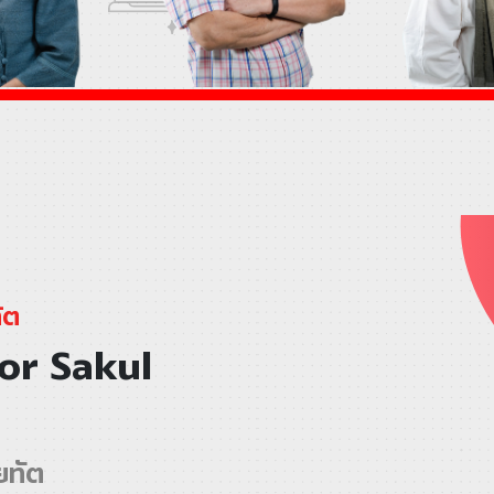
ัต
or Sakul
ยทัต