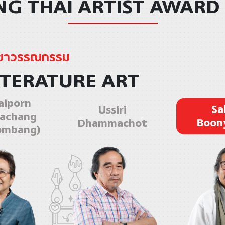
G THAI ARTIST AWARD
ขาวรรณกรรม
ITERATURE ART
iporn
Sa
Ussiri
achang
Boon
Dhammachot
ombang)