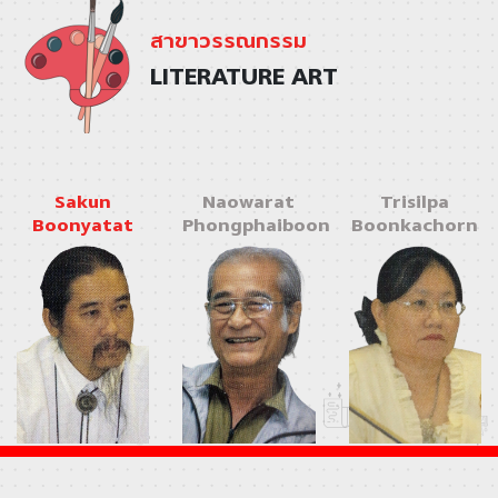
สาขาวรรณกรรม
LITERATURE ART
Sakun
Naowarat
Trisilpa
Boonyatat
Phongphaiboon
Boonkachorn