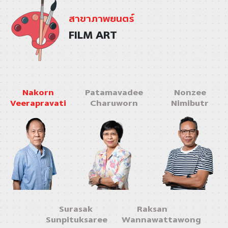
สาขาภาพยนตร์
FILM ART
Nakorn
Patamavadee
Nonzee
Veerapravati
Charuworn
Nimibutr
Surasak
Raksan
Sunpituksaree
Wannawattawong