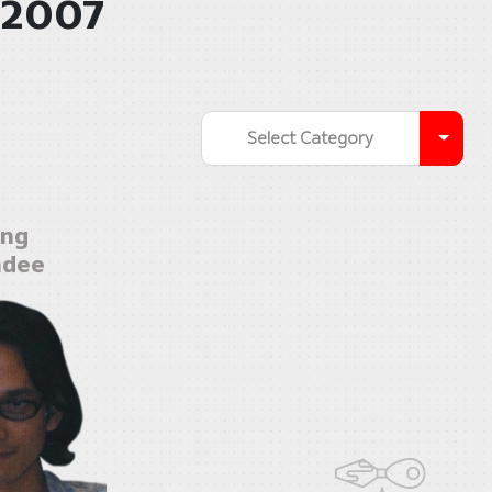
 2007
Select Category
ng
hdee