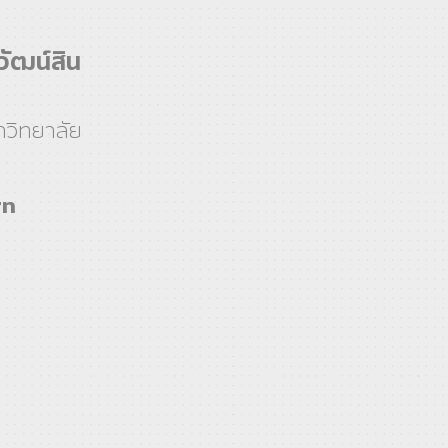
วัฒน์สิน
วิทยาลัย
rn