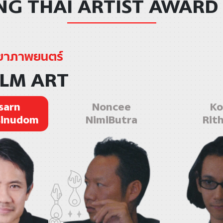
G THAI ARTIST AWARD
ขาภาพยนตร์
ILM ART
sarn
Noncee
Ko
inudom
NimiButra
Rit