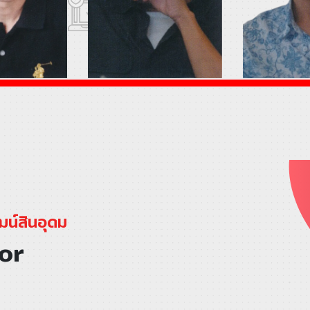
ฒน์สินอุดม
or