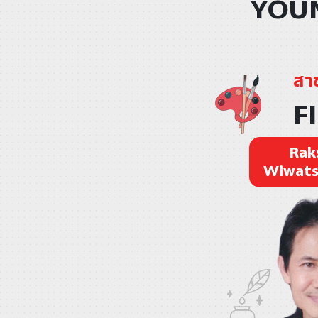
YOUN
สา
F
Rak
Wiwats