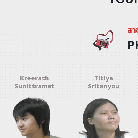
สา
P
Kreerath
Titiya
Sunittramat
Sritanyou