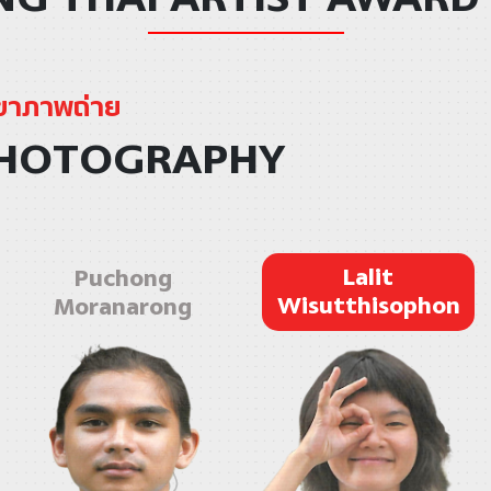
ขาภาพถ่าย
HOTOGRAPHY
Lalit
Puchong
Wisutthisophon
Moranarong