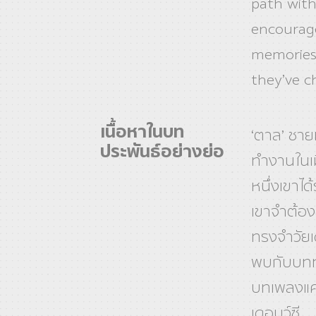
path with
encourage
memories
they’ve c
เนื้อหาในบท
‘ตาล’ ชายห
ประพันธ์อย่างย่อ
ทำงานในเม
หนึ่งเขาไ
เขาจำต้อง
ทรงจำวัยเด
พบกับบทท
บทเพลงแค
เดอบูว์ซี