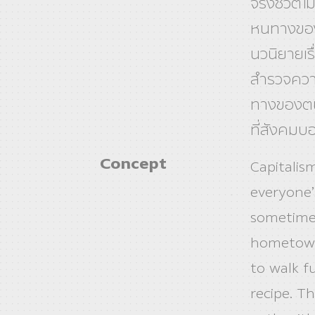
จริงชีวิตไ
หนทางของ
นวนิยายเรื
สำรวจควา
ทางของตนเ
ที่สังคมบ
Concept
Capitalism
everyone’
sometime
hometown,
to walk f
recipe. T