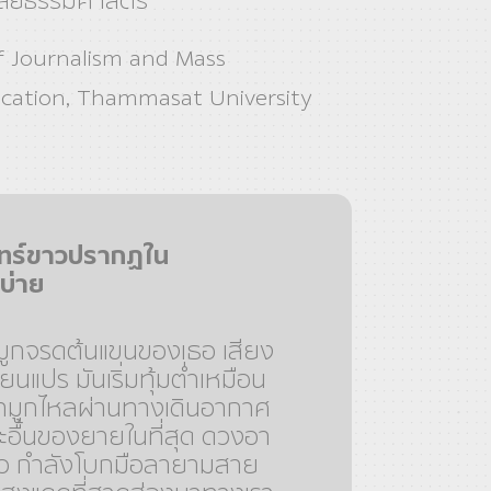
ลัยธรรมศาสตร์
f Journalism and Mass
ation, Thammasat University
นทร์ขาวปรากฏใน
บ่าย
ูกจรดต้นแขนของเธอ เสียง
่ยนแปร มันเริ่มทุ้มต่ำเหมือน
้ำมูกไหลผ่านทางเดินอากาศ
ะอื้นของยายในที่สุด ดวงอา
หัว กำลังโบกมือลายามสาย