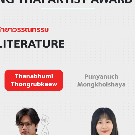
สาขาวรรณกรรม
LITERATURE
Thanabhumi
Punyanuch
Thongrubkaew
Mongkholshaya