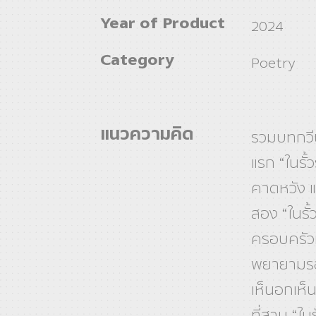
Year of Product
2024
Category
Poetry
แนวความคิด
รวมบทกวีน
แรก “ในรั้
คาดหวัง แ
สอง “ในรั
ครอบครัวแ
พยายามรอ
เห็นอกเห็น
ที่สาม “ใ