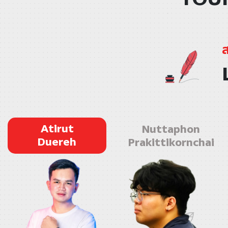
Atirut
Nuttaphon
Duereh
Prakittikornchai