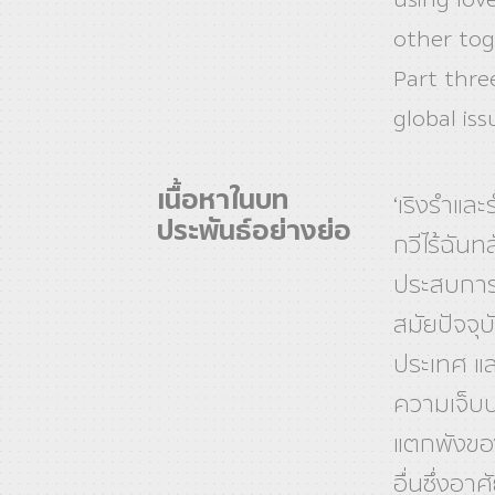
other tog
Part thre
global iss
เนื้อหาในบท
‘เริงรำและ
ประพันธ์อย่างย่อ
กวีไร้ฉันท
ประสบการณ
สมัยปัจจุ
ประเทศ แ
ความเจ็บ
แตกพังของ
อื่นซึ่งอาศ