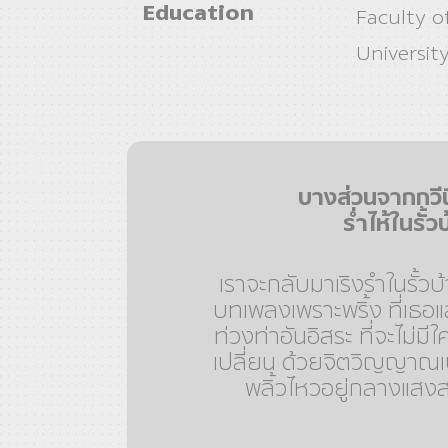
Education
Faculty o
Universit
บางส่วนจากกวีน
ร่ำไห้ในรั้ว
เราจะกลับมาเริงรำในรั้วบ้า
บทเพลงเพราะพริ้ง ที่เธอแ
ท่วงท่าอันอิสระ ที่จะไม่มี
เปลี่ยน ด้วยจิตวิญญาณเปล
พลิ้วไหวอยู่กลางแส