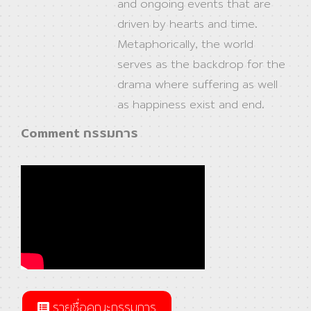
and ongoing events that are
driven by hearts and time.
Metaphorically, the world
serves as the backdrop for the
drama where suffering as well
as happiness exist and end.
Comment กรรมการ
รายชื่อคณะกรรมการ