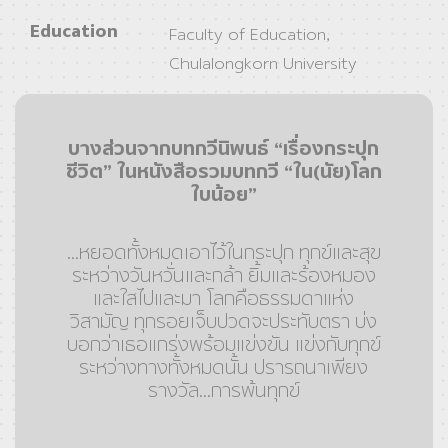
Education
Faculty of Education,
Chulalongkorn University
บางส่วนจากบทกวีนิพนธ์ “เรื่องกระปุก
ชีวิต” ในหนังสือรวมบทกวี “ใน(นัย)โลก
ใบน้อย”
…หยอดทั้งหมดเอาไว้ในกระปุก ทุกข์และสุข
ระหว่างวันหวั่นและกล้า ยิ้มและร้องหมอง
และใสไปและมา โลกคือธรรมดาแห่ง
วิสามัญ ทุกรอยเจ็บปวดจะประทับตรา บ่ง
บอกว่าเธอแกร่งพร้อมแข่งขัน แข่งกับทุกข์
ระหว่างทางทั้งหมดนั้น ปรารถนาเพียง
รางวัล...การพ้นทุกข์