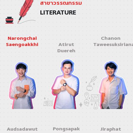
สาขาวรรณกรรม
LITERATURE
Narongchai
Chanon
Saengoakkhi
Atirut
Taweesuksirian
Duereh
Pongsapak
Audsadawut
Jiraphat