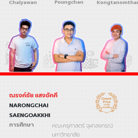
Poungchan
Chaiyawan
Kongtanomtha
ณรงค์ชัย แสงอัคคี
NARONGCHAI
SAENGOAKKHI
การศึกษา
คณะครุศาสตร์ จุฬาลงกรณ์
มหาวิทยาลัย