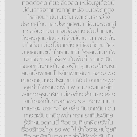
ทอดตัวคดเคี้ยวเลี้ยวลด เหมือนงูเลื้อยนี้
มีต้นธารจากทางภาคเหนือ บนยอดภูสูง
ไหลลงมาเป็นแนวกั้นเขตแดนระหว่าง
ประเทศไทย และประเทศพม่า ก่อนจะออกสู่
ทะเลอันดามันทางเบื้องล่าง ผืนป่าแถบนี้
ยังคงอุดมสมบูรณ์ สัตว์ป่านานา ชนิดยัง
มีให้เห็น แม้จะไม่มากตั้งแต่ก่อนก็ตาม ใคร
บางคนแนะนำให้เรามาที่นี่ ใครคนนั้นหาใช่
เจ้าหน้าที่รัฐ หรือคนในพื้นที่ หากแต่เป็น
หมอกที่นั่งทางในหยังรู้ได้ รุ่นน้องในชมรม
คนหนึ่งพาผมไปรู้จักเขาที่สนามหลวง พ่อ
หมออายุน่าจะประมาณ 60 ปี จากการพูด
คุยทำให้ทราบว่าพื้นเพ เดิมของแกอยู่ที่
จังหวัดสุรินทร์ถิ่นเมืองช้าง สำเนียงเสี่ยง
เหน่อออกไปทางอักขระ ร.ล. ชัดเจนแบบ
ภาษาขะแมร์ห่างไกลเหลือเกินจากดินแดน
ทางตะวันตกติดพม่า คราแรกที่ประวิทย์
รู้จักหมอดูคนนี้ คือตอนที่เขาผิดหวังใน
เรื่องรักอย่างแรง พูดให้เข้าใจง่ายหน่อยก็
คือ อกหักนั่นเอง เขาเล่าให้ฟังว่า วันนั้น