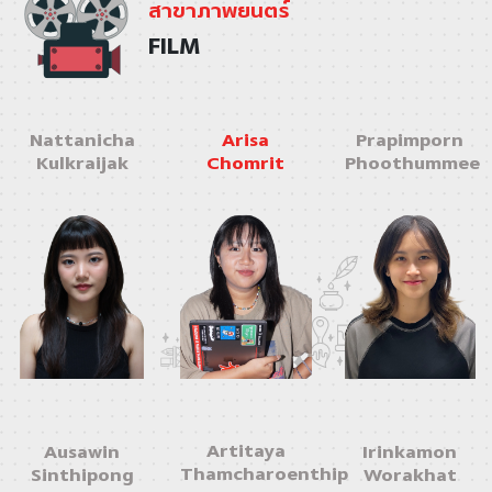
สาขาภาพยนตร์
FILM
Nattanicha
Arisa
Prapimporn
Kulkraijak
Chomrit
Phoothummee
Artitaya
Ausawin
Irinkamon
Thamcharoenthip
Sinthipong
Worakhat