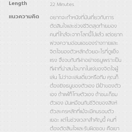
Length
22 Minutes
แนวความคิด
อยากจะทำหนังที่มันเกี่ยวกับการ
ตัดสินใจและช่วงชีวิตสุดท้ายของ
คนที่ใกล้จะจากโลกนี้ไปแล้ว แต่อยาก
พ่วงความอ่อนแอของร่างกายและ
จิตใจของตัวหลักด้วยอะไรที่ดูแข็ง
แรง จึงจบกับกีฬาอย่างธนูเพราะเป็น
กีฬาที่น่าสนใจมากในแง่ของจิตใจผู้
เล่น ไม่ว่าจะเล่นเดี่ยวหรือทีม คุณก็
ต้องยิงธนูของตัวเอง มีเป้าของตัว
เอง ถ้าแพ้ก็โทษตัวเอง ถ้าชนะก็ชม
ตัวเอง มันเหมือนกับชีวิตของสิงห์
ตัวละครหลักที่แม้จะมีคนรอบตัว
เยอะ แต่ในช่วงเวลาสำคัญนี้ คนที่
ต้องตัดสินใจและรับผิดชอบ คือเขา