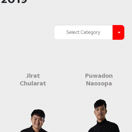
Select Category
Jirat
Puwadon
Chularat
Naosopa