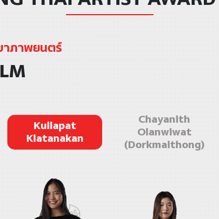
ขาภาพยนตร์
ILM
Chayanith
Kullapat
Olanwiwat
Klatanakan
(Dorkmaithong)