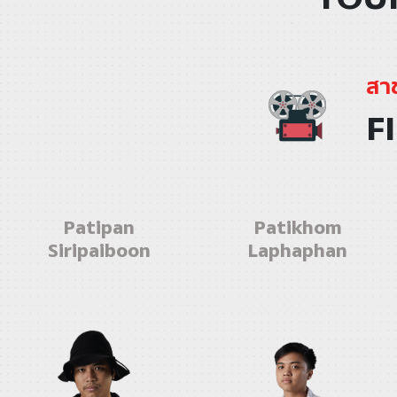
สา
F
Patipan
Patikhom
Siripaiboon
Laphaphan