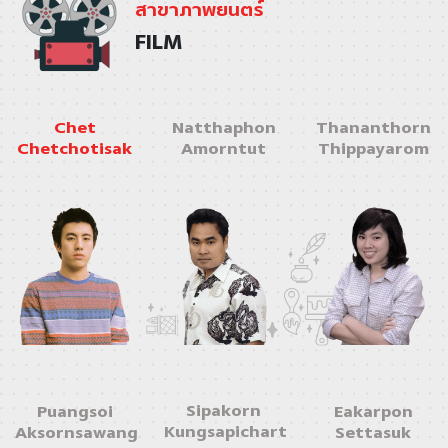
สาขาภาพยนตร์
FILM
Chet
Natthaphon
Thananthorn
Chetchotisak
Amorntut
Thippayarom
Sipakorn
Puangsoi
Eakarpon
Kungsapichart
Aksornsawang
Settasuk