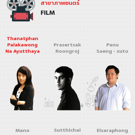
สาขาภาพยนตร์
FILM
Thanatphan
Palakawong
Prasertsak
Panu
Na Ayutthaya
Roongroj
Saeng - xuto
Sutthichai
Mano
Eisaraphong