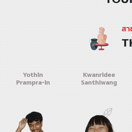
สาข
T
Yothin
Kwanridee
Prampra-in
Santhiwang