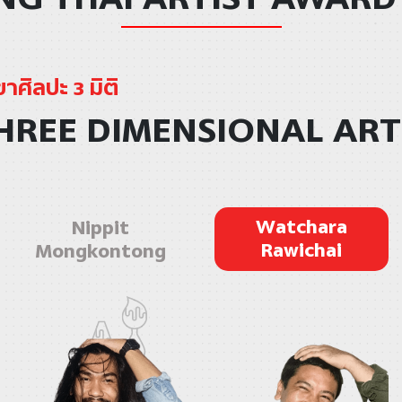
าศิลปะ 3 มิติ
HREE DIMENSIONAL ART
Watchara
Nippit
Rawichai
Mongkontong