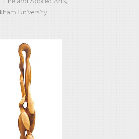
f Fine and Applied Arts,
kham University