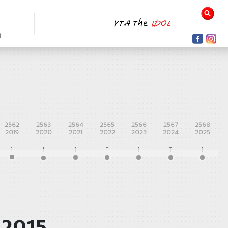
N
2562
2563
2564
2565
2566
2567
2568
2019
2020
2021
2022
2023
2024
2025
 2015