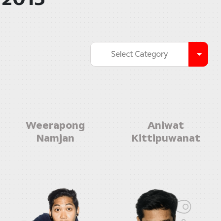
Select Category
Weerapong
Aniwat
Namjan
Kittipuwanat