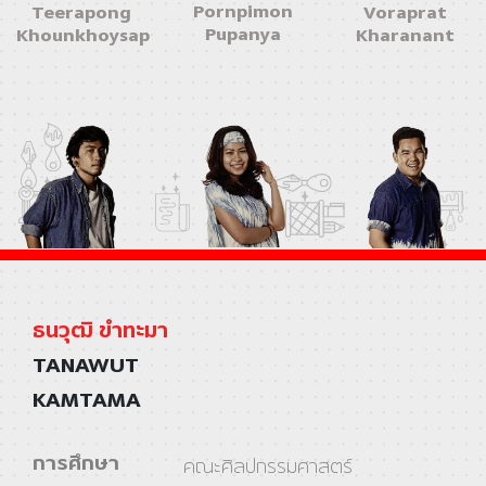
Pornpimon
Teerapong
Voraprat
Pupanya
Khounkhoysap
Kharanant
ธนวุฒิ ขำทะมา
TANAWUT
KAMTAMA
การศึกษา
คณะศิลปกรรมศาสตร์