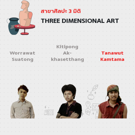
สาขาศิลปะ 3 มิติ
THREE DIMENSIONAL ART
Kitipong
Worrawat
Ak-
Tanawut
Suatong
khasetthang
Kamtama