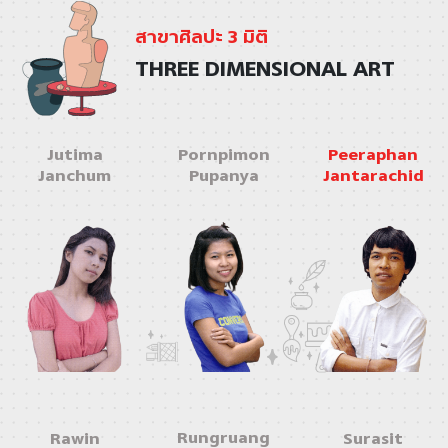
สาขาศิลปะ 3 มิติ
THREE DIMENSIONAL ART
Jutima
Pornpimon
Peeraphan
Janchum
Pupanya
Jantarachid
Rungruang
Rawin
Surasit